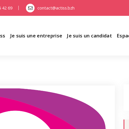
6 42 69
contact@actiss.bzh
iss
Je suis une entreprise
Je suis un candidat
Espa