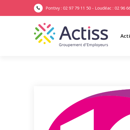
Pontivy : 02 97 79 11 50 - Loudéac : 02 96 6
Act