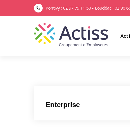
Pontivy : 02 97 79 11 50 - Loudéac : 02 96 6
Act
Enterprise