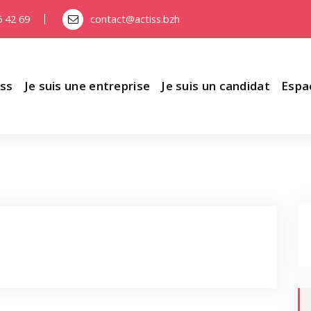
6 42 69
contact@actiss.bzh
iss
Je suis une entreprise
Je suis un candidat
Espa