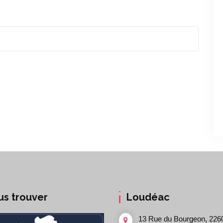
us trouver
Loudéac
13 Rue du Bourgeon, 226