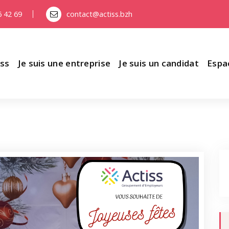
6 42 69
contact@actiss.bzh
iss
Je suis une entreprise
Je suis un candidat
Espa