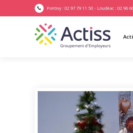
Pontivy : 02 97 79 11 50 - Loudéac : 02 96 6
Act